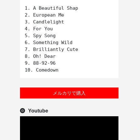
1. A Beautiful Shap

2. European Me

3. Candlelight

4. For You

5. Spy Song

6. Something Wild

7. Brilliantly Cute

8. Oh! Dear

9. 88-92-96

メルカリで購入
Youtube