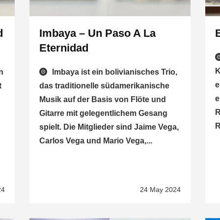
d
Imbaya – Un Paso A La
Eternidad
K
n
Imbaya ist ein bolivianisches Trio,
e
t
das traditionelle südamerikanische
e
Musik auf der Basis von Flöte und
R
Gitarre mit gelegentlichem Gesang
R
spielt. Die Mitglieder sind Jaime Vega,
Carlos Vega und Mario Vega,...
24
24 May 2024