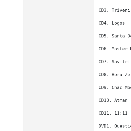
CD3. Triveni

CD4. Logos

CD5. Santa Do
CD6. Master M
CD7. Savitri

CD8. Hora Zer
CD9. Chac Moo
CD10. Atman

CD11. 11:11

DVD1. Questio