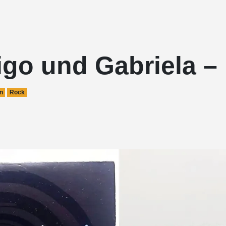
go und Gabriela –
n
Rock