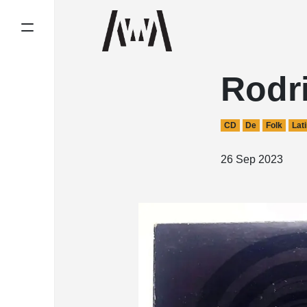
Rodri
CD
De
Folk
Lati
26 Sep 2023