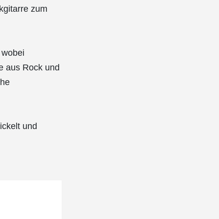
kgitarre zum
, wobei
se aus Rock und
che
ickelt und