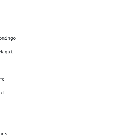
mingo

aqui

o

l

ns
