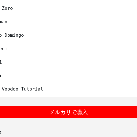
Zero

an

o Domingo

ni





メルカリで購入
e