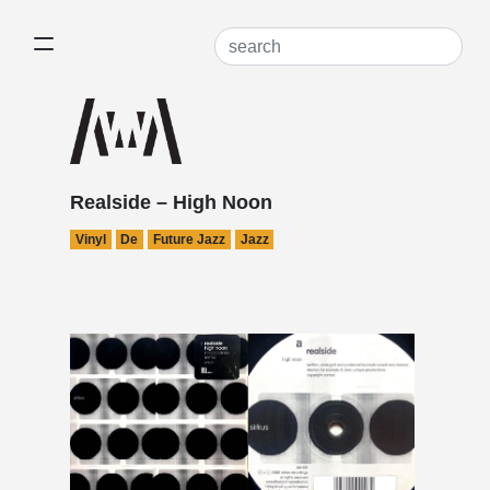
Realside – High Noon
Vinyl
De
Future Jazz
Jazz