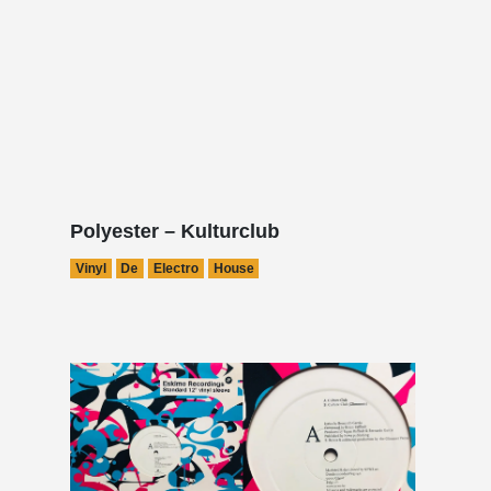
Polyester – Kulturclub
Vinyl
De
Electro
House