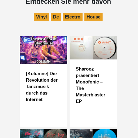
Entdecken Sie mehr davon
Vinyl
De
Electro
House
Sharooz
[Kolumne] Die
präsentiert
Revolution der
Monofonic –
Tanzmusik
The
durch das
Masterblaster
Internet
EP