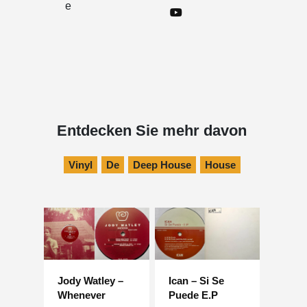
e
Entdecken Sie mehr davon
Vinyl
De
Deep House
House
Jody Watley –
Ican – Si Se
Whenever
Puede E.P