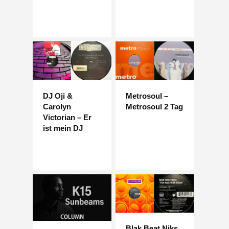
DJ Oji &
Metrosoul –
Carolyn
Metrosoul 2 Tag
Victorian – Er
ist mein DJ
Blak Beat Niks