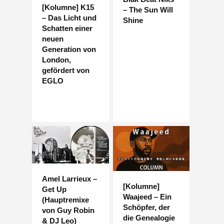
[Kolumne] K15
– The Sun Will
– Das Licht und
Shine
Schatten einer
neuen
Generation von
London,
gefördert von
EGLO
Amel Larrieux –
[Kolumne]
Get Up
Waajeed – Ein
(Hauptremixe
Schöpfer, der
von Guy Robin
die Genealogie
& DJ Leo)