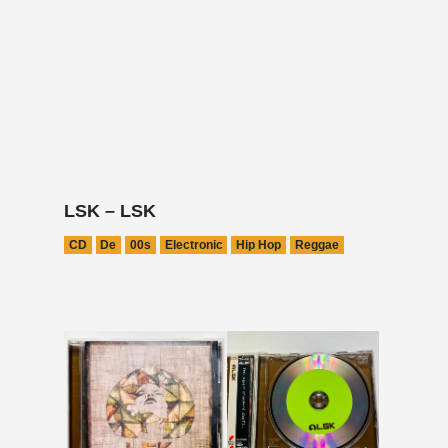
LSK – LSK
CD
De
00s
Electronic
Hip Hop
Reggae