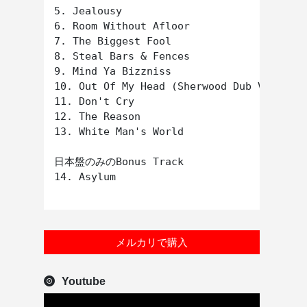
5. Jealousy

6. Room Without Afloor

7. The Biggest Fool

8. Steal Bars & Fences

9. Mind Ya Bizzniss

10. Out Of My Head (Sherwood Dub Version)

11. Don't Cry

12. The Reason

13. White Man's World

日本盤のみのBonus Track

14. Asylum

メルカリで購入
Youtube