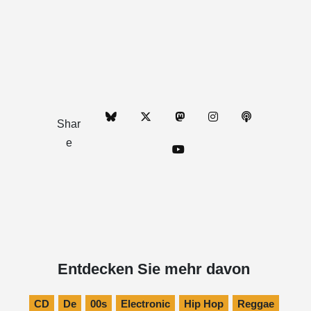
Shar
e
Entdecken Sie mehr davon
CD
De
00s
Electronic
Hip Hop
Reggae