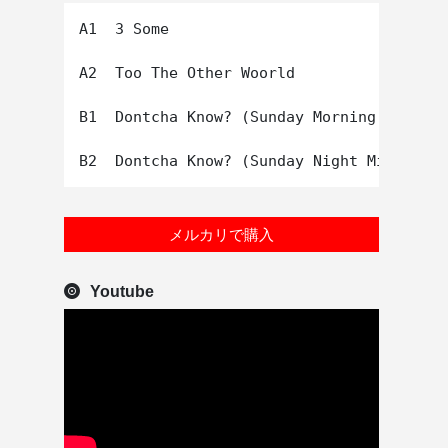
A1  3 Some

A2  Too The Other Woorld

B1  Dontcha Know? (Sunday Morning Mix)

メルカリで購入
Youtube