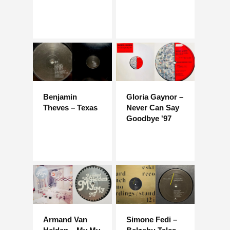
Benjamin
Gloria Gaynor –
Theves – Texas
Never Can Say
Goodbye '97
Armand Van
Simone Fedi –