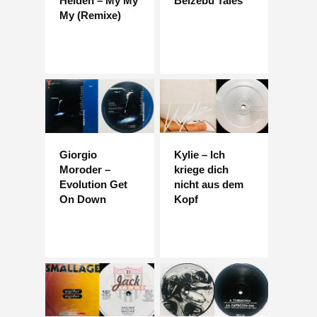
Helden – My My
Belzebu Tales
My (Remixe)
Giorgio
Kylie – Ich
Moroder –
kriege dich
Evolution Get
nicht aus dem
On Down
Kopf