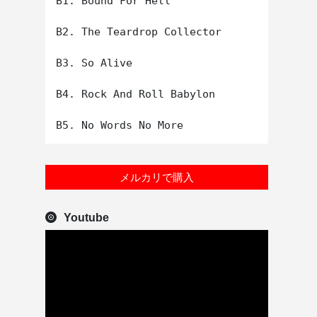
B1. Bound For Hell

B2. The Teardrop Collector

B3. So Alive

B4. Rock And Roll Babylon

メルカリで購入
Youtube