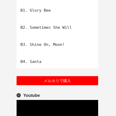
B1. Glory Bee

B2. Sometimes She Will

B3. Shine On, Moon!

メルカリで購入
Youtube