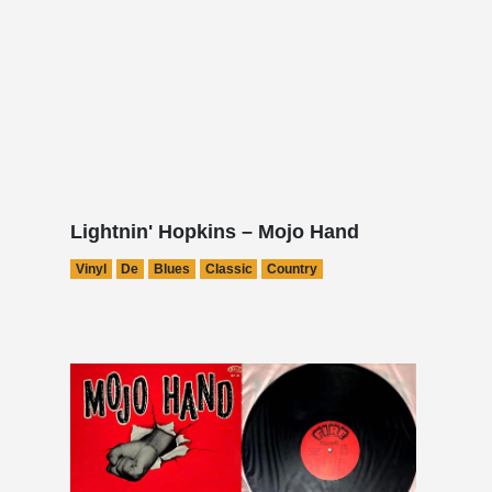
Lightnin' Hopkins – Mojo Hand
Vinyl
De
Blues
Classic
Country