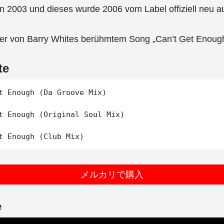
en 2003 und dieses wurde 2006 vom Label offiziell neu au
over von Barry Whites berühmtem Song „Can’t Get Enoug
te
t Enough (Da Groove Mix)

t Enough (Original Soul Mix)

メルカリで購入
e