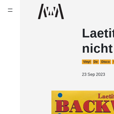
Laeti
nich
Vinyl
De
Disco
23 Sep 2023