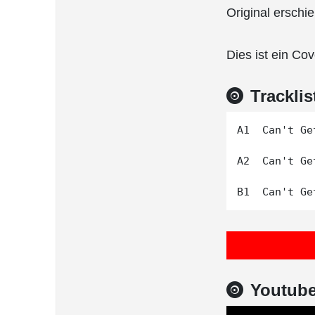
Original erschi
Dies ist ein C
Tracklis
A1  Can't Ge
A2  Can't Ge
Youtub