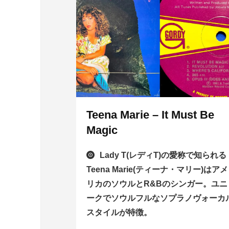
Teena Marie – It Must Be
Magic
Lady T(レディT)の愛称で知られる
Teena Marie(ティーナ・マリー)はアメ
リカのソウルとR&Bのシンガー。ユニ
ークでソウルフルなソプラノヴォーカ
スタイルが特徴。