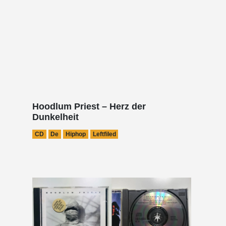
Hoodlum Priest – Herz der
Dunkelheit
CD
De
Hiphop
Leftfiled