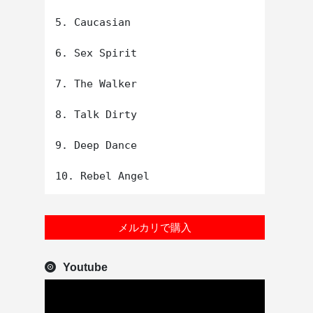
5. Caucasian

6. Sex Spirit

7. The Walker

8. Talk Dirty

9. Deep Dance

メルカリで購入
Youtube