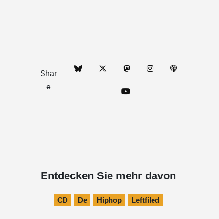
Shar
e
Entdecken Sie mehr davon
CD
De
Hiphop
Leftfiled