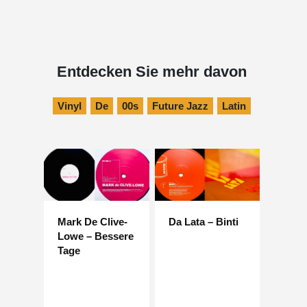
Entdecken Sie mehr davon
Vinyl
De
00s
Future Jazz
Latin
Mark De Clive-
Da Lata – Binti
Lowe – Bessere
Tage