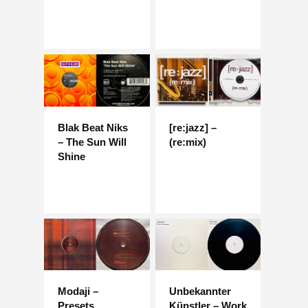
Blak Beat Niks
[re:jazz] –
– The Sun Will
(re:mix)
Shine
Modaji –
Unbekannter
Presets
Künstler – Work