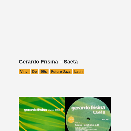
Gerardo Frisina – Saeta
Vinyl
De
00s
Future Jazz
Latin