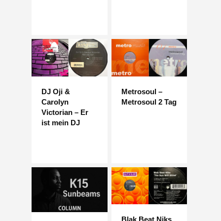
DJ Oji &
Metrosoul –
Carolyn
Metrosoul 2 Tag
Victorian – Er
ist mein DJ
Blak Beat Niks