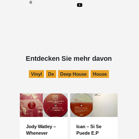
e
Entdecken Sie mehr davon
Vinyl
De
Deep House
House
Jody Watley –
Ican – Si Se
Whenever
Puede E.P