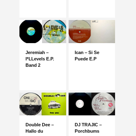
Jeremiah –
Ican – Si Se
I*LLevels E.P.
Puede E.P
Band 2
Double Dee –
DJ TRAJIC –
Hallo du
Porchbums