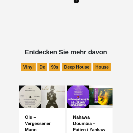
Entdecken Sie mehr davon
Vinyl
De
90s
Deep House
House
Olu –
Nahawa
Vergessener
Doumbia –
Mann
Fatien / Yankaw