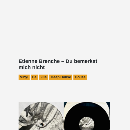
Etienne Brenche – Du bemerkst
mich nicht
Vinyl
De
90s
Deep House
House