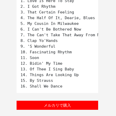
1. Love Is Here To Stay

2. I Got Rhythm

3. That Certain Feeling

4. The Half Of It, Dearie, Blues

5. My Cousin In Milwaukee

6. I Can't Be Bothered Now

7. The Can't Take That Away From Me

8. Clap Yo'Hands

9. 'S Wonderful

10. Fascinating Rhythm

11. Soon

12. Bidin' My Time

13. Of Thee I Sing Baby

14. Things Are Looking Up

15. By Strauss

メルカリで購入