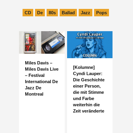
CD
De
80s
Ballad
Jazz
Pops
Miles Davis –
[Kolumne]
Miles Davis Live
Cyndi Lauper:
– Festival
Die Geschichte
International De
einer Person,
Jazz De
die mit Stimme
Montreal
und Farbe
weiterhin die
Zeit veränderte