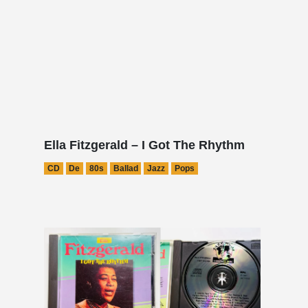
Ella Fitzgerald – I Got The Rhythm
CD
De
80s
Ballad
Jazz
Pops