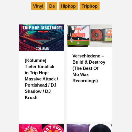
Vinyl
De
Hiphop
Triphop
Verschiedene –
[Kolumne]
Build & Destroy
Tiefer Einblick
(The Best Of
in Trip Hop:
Mo Wax
Massive Attack /
Recordings)
Portishead / DJ
Shadow / DJ
Krush