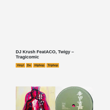
DJ Krush FeatACO, Twigy –
Tragicomic
Vinyl
De
Hiphop
Triphop