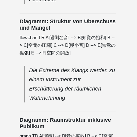
Diagramm: Struktur von Überschuss
und Mangel
flowchart LR A[過剰な音] --> B[知覚の飽和] B --
> C[空間の圧縮] C --> D[極小音] D --> E[知覚の
拡張] E --> F[空間の開放]
Die Extreme des Klangs werden zu
einem Instrument zur
Erschütterung der räumlichen
Wahrnehmung
Diagramm: Raumstruktur inklusive
Publikum
graph TD A[演奏] --> B[音の拡散] B --> C[空間]