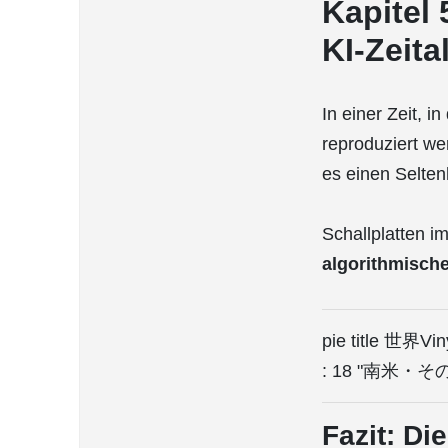
Kapitel 
KI-Zeita
In einer Zeit, i
reproduziert we
es einen Selten
Schallplatten i
algorithmische
pie title 世
: 18 "南米・その
Fazit: Di