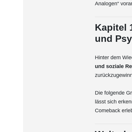
Analogen“ vora
Kapitel 
und Psy
Hinter dem Wie
und soziale R
zurückzugewinne
Die folgende Gr
lässt sich erke
Comeback erleb