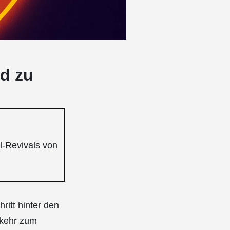
rd zu
l-Revivals von
ritt hinter den
ckkehr zum