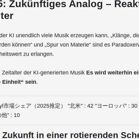
5: Zukünftiges Analog – Reak
lter
n der KI unendlich viele Musik erzeugen kann, „Klänge, di
rden können“ und „Spur von Materie“ sind es Paradoxer
heitswert zu erlangen.
m Zeitalter der KI-generierten Musik
Es wird weiterhin ei
 Einheit“ sein
.
界Vinyl市場シェア（2025推定） "北米" : 42 "ヨーロッパ" : 
他" : 10
e Zukunft in einer rotierenden Sch