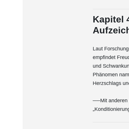
Kapitel
Aufzeic
Laut Forschung
empfindet Freu
und Schwankung
Phänomen namen
Herzschlags un
──Mit anderen W
„Konditionieru