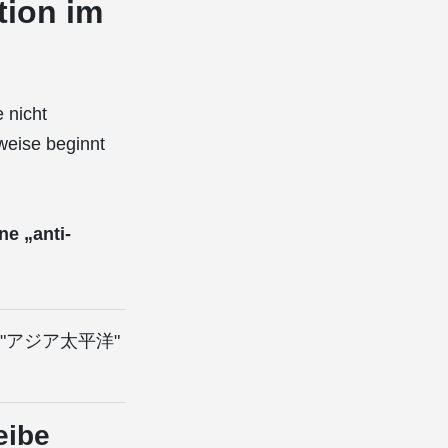
tion im
e nicht
weise beginnt
ne „anti-
30 "アジア太平洋"
eibe