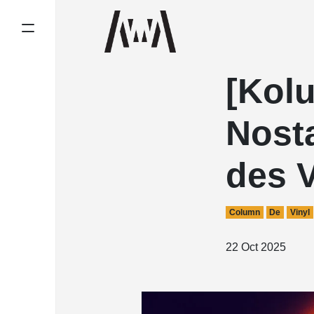
[Kol
Nosta
des V
Column
De
Vinyl
22 Oct 2025