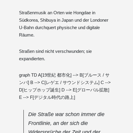
Straßenmusik an Orten wie Hongdae in
Südkorea, Shibuya in Japan und der Londoner
U-Bahn durchquert physische und digitale
Räume.
Straßen sind nicht verschwunden; sie
expandierten.
graph TD A[19世紀 都市化] --> B[ブルース / サ
ンバ] B --> C[レゲエ / サウンドシステム] C -->
D[ヒップホップ誕生] D --> E[グローバル拡散]
E --> F[デジタル時代の路上]
Die Straße war schon immer die
Frontlinie, an der sich die
Widersprüche der Zeit und der