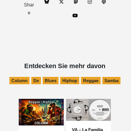
Shar
e
Entdecken Sie mehr davon
Column
De
Blues
Hiphop
Reggae
Samba
VA – La Familia