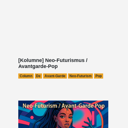
[Kolumne] Neo-Futurismus /
Avantgarde-Pop
Column
De
Avant-Garde
Neo-Futurism
Pop