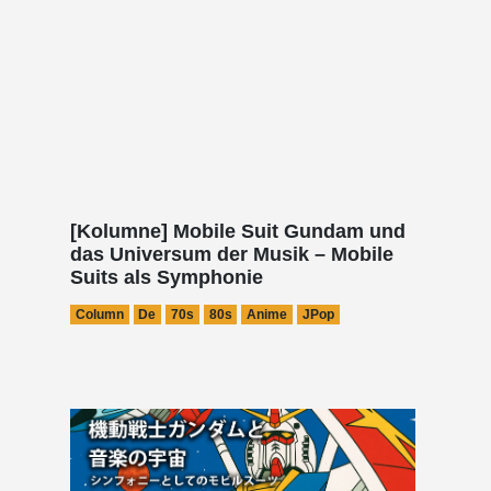
[Kolumne] Mobile Suit Gundam und
das Universum der Musik – Mobile
Suits als Symphonie
Column
De
70s
80s
Anime
JPop