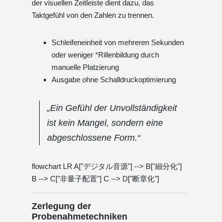
der visuellen Zeitleiste dient dazu, das
Taktgefühl von den Zahlen zu trennen.
Schleifeneinheit von mehreren Sekunden
oder weniger *Rillenbildung durch
manuelle Platzierung
Ausgabe ohne Schalldruckoptimierung
„Ein Gefühl der Unvollständigkeit
ist kein Mangel, sondern eine
abgeschlossene Form.“
flowchart LR A["デジタル音源"] --> B["細分化"]
B --> C["非量子配置"] C --> D["断章化"]
Zerlegung der
Probenahmetechniken