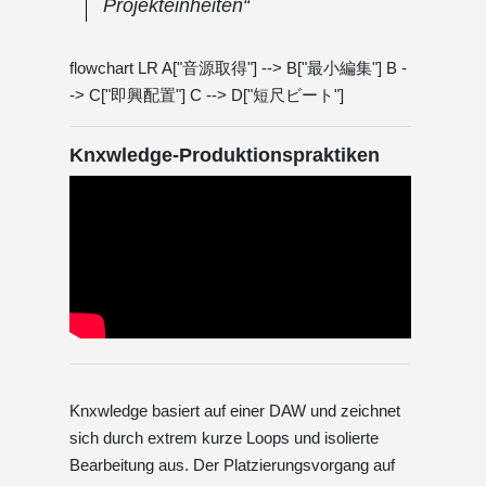
Projekteinheiten“
flowchart LR A["音源取得"] --> B["最小編集"] B -
-> C["即興配置"] C --> D["短尺ビート"]
Knxwledge-Produktionspraktiken
Knxwledge basiert auf einer DAW und zeichnet
sich durch extrem kurze Loops und isolierte
Bearbeitung aus. Der Platzierungsvorgang auf