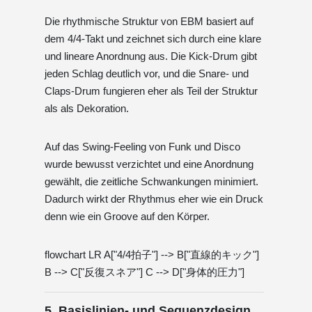
Die rhythmische Struktur von EBM basiert auf
dem 4/4-Takt und zeichnet sich durch eine klare
und lineare Anordnung aus. Die Kick-Drum gibt
jeden Schlag deutlich vor, und die Snare- und
Claps-Drum fungieren eher als Teil der Struktur
als als Dekoration.
Auf das Swing-Feeling von Funk und Disco
wurde bewusst verzichtet und eine Anordnung
gewählt, die zeitliche Schwankungen minimiert.
Dadurch wirkt der Rhythmus eher wie ein Druck
denn wie ein Groove auf den Körper.
flowchart LR A["4/4拍子"] --> B["直線的キック"]
B --> C["反復スネア"] C --> D["身体的圧力"]
5. Basislinien- und Sequenzdesign