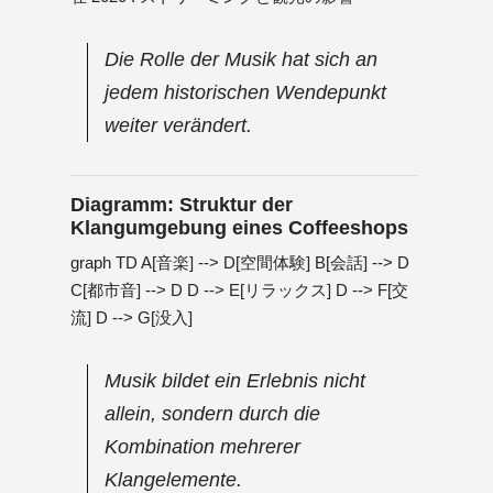
Die Rolle der Musik hat sich an
jedem historischen Wendepunkt
weiter verändert.
Diagramm: Struktur der
Klangumgebung eines Coffeeshops
graph TD A[音楽] --> D[空間体験] B[会話] --> D
C[都市音] --> D D --> E[リラックス] D --> F[交
流] D --> G[没入]
Musik bildet ein Erlebnis nicht
allein, sondern durch die
Kombination mehrerer
Klangelemente.