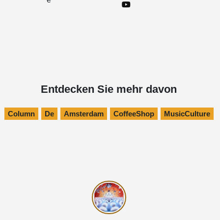
Entdecken Sie mehr davon
Column
De
Amsterdam
CoffeeShop
MusicCulture