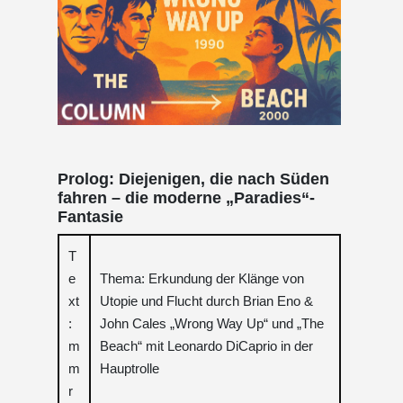
Prolog: Diejenigen, die nach Süden
fahren – die moderne „Paradies“-
Fantasie
T
e
Thema: Erkundung der Klänge von
xt
Utopie und Flucht durch Brian Eno &
:
John Cales „Wrong Way Up“ und „The
m
Beach“ mit Leonardo DiCaprio in der
m
Hauptrolle
r