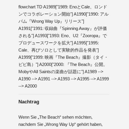
flowchart TD A1989["1989: EnoとCale、ロンド
ンでコラボレーション開始"] A1990["1990: アル
バム『Wrong Way Up』リリース"]
A1991["1991: 収録曲『Spinning Away』が評価
される"] A1993["1993: Eno、U2『Zooropa』で
プロデュースワークを拡大"] A1995["1995:
Cale、再びソロとして実験的作品を発表"]
A1999["1999: 映画『The Beach』撮影（タイ・
ピピ島）"] A2000["2000: 『The Beach』公開。
MobyやAll Saintsの楽曲が話題に"] A1989 -->
A1990 --> A1991 --> A1993 --> A1995 --> A1999
--> A2000
Nachtrag
Wenn Sie „The Beach“ sehen möchten,
nachdem Sie „Wrong Way Up“ gehört haben,