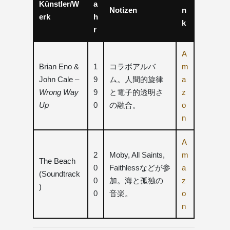
Künstler/W
a
Notizen
n
erk
h
k
r
A
Brian Eno &
1
コラボアルバ
m
John Cale –
9
ム。人間的旋律
a
Wrong Way
9
と電子的透明さ
z
Up
0
の融合。
o
n
A
2
Moby, All Saints,
m
The Beach
0
Faithlessなどが参
a
(Soundtrack
0
加。海と孤独の
z
)
0
音楽。
o
n