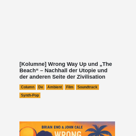
[Kolumne] Wrong Way Up und „The
Beach“ – Nachhall der Utopie und
der anderen Seite der Zivilisation
Column
De
Ambient
Film
Soundtrack
Synth-Pop