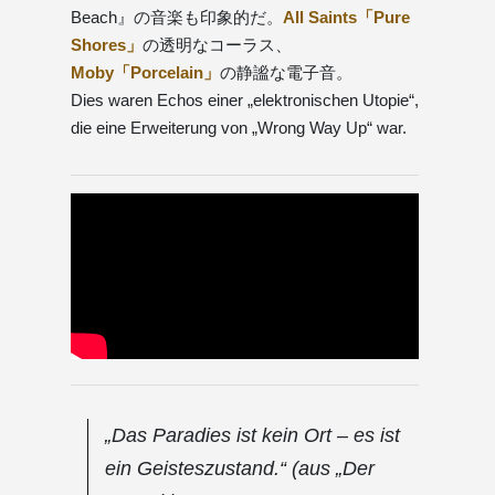
Beach』の音楽も印象的だ。
All Saints「Pure
Shores」
の透明なコーラス、
Moby「Porcelain」
の静謐な電子音。
Dies waren Echos einer „elektronischen Utopie“,
die eine Erweiterung von „Wrong Way Up“ war.
„Das Paradies ist kein Ort – es ist
ein Geisteszustand.“ (aus „Der