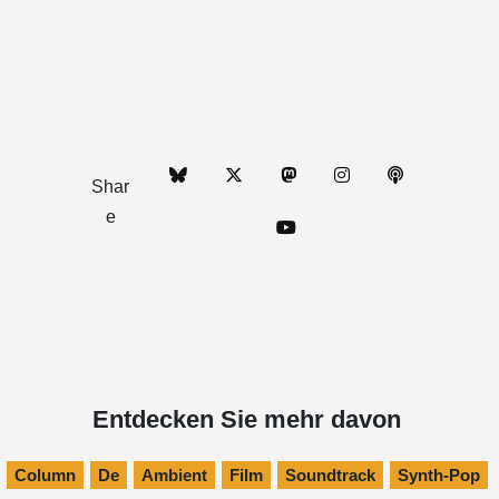
Shar
e
Entdecken Sie mehr davon
Column
De
Ambient
Film
Soundtrack
Synth-Pop