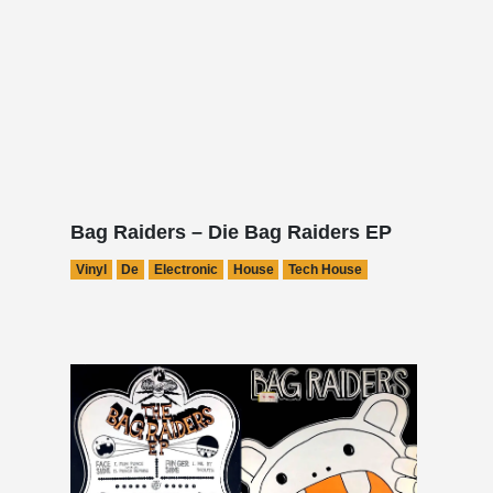
Bag Raiders – Die Bag Raiders EP
Vinyl
De
Electronic
House
Tech House