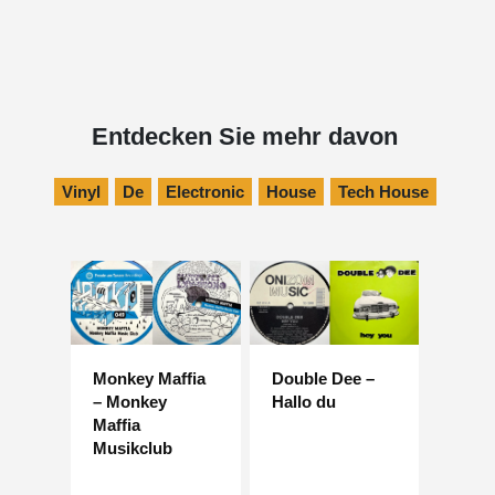
Entdecken Sie mehr davon
Vinyl
De
Electronic
House
Tech House
Monkey Maffia
Double Dee –
– Monkey
Hallo du
Maffia
Musikclub