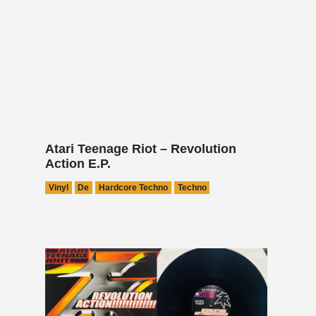
Atari Teenage Riot – Revolution
Action E.P.
Vinyl
De
Hardcore Techno
Techno